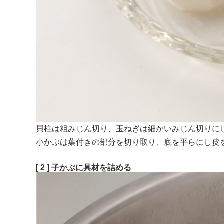
貝柱は粗みじん切り、玉ねぎは細かいみじん切りにし
小かぶは葉付きの部分を切り取り、底を平らにし皮
[ 2 ] 子かぶに具材を詰める