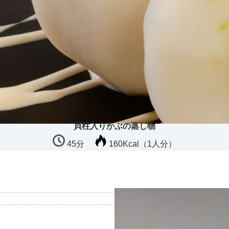
貝柱入りかぶの蒸し物
45分
160Kcal（1人分）