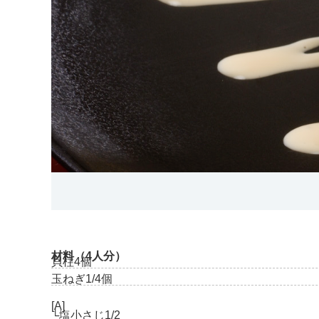
材料（4人分）
貝柱
4個
玉ねぎ
1/4個
[A]
└塩
小さじ1/2