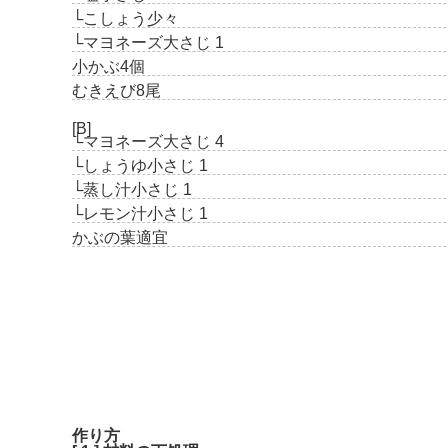
└こしょう
少々
└マヨネーズ
大さじ 1
小かぶ
4個
むきえび
8尾
[B]
└マヨネーズ
大さじ 4
└しょうゆ
小さじ 1
└蒸し汁
小さじ 1
└レモン汁
小さじ 1
かぶの葉
適宜
作り方