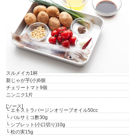
スルメイカ
1杯
新じゃが芋(小)
6個
チェリートマト
9個
ニンニク
1片
[ソース]
└ エキストラバージンオリーブオイル
50cc
└ バルサミコ酢
30g
└ シブレット(小口切り)
10g
└ 松の実
15g