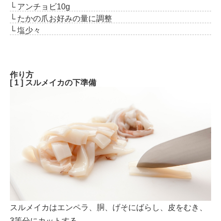
└ アンチョビ
10g
└ たかの爪
お好みの量に調整
└ 塩
少々
作り方
[ 1 ] スルメイカの下準備
スルメイカはエンペラ、胴、げそにばらし、皮をむき、
3等分にカットする。