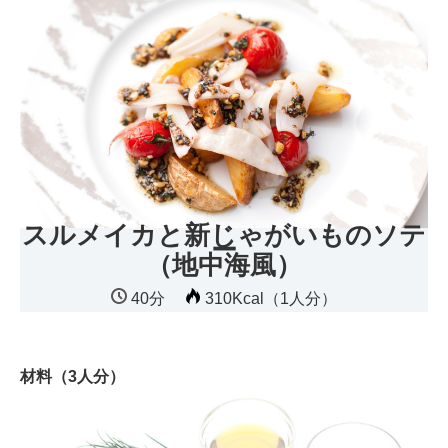
スルメイカと新じゃがいものソテ
ー
（地中海風）
40分
310Kcal（1人分）
材料（3人分）