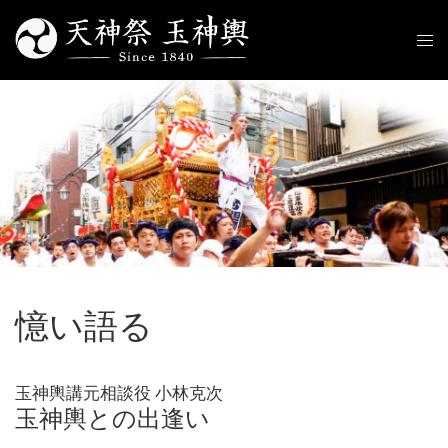
コ
ン
ト
テ
グ
ン
ル
ツ
メ
へ
ニ
ス
ュ
キ
ー
ッ
プ
憶い語る
玉神輿講元相談役 小林克次
玉神輿との出逢い