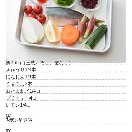
鯵
250g（三枚おろし、皮なし）
きゅうり
1/3本
にんじん
1/4本
ミョウガ
2本
新たまねぎ
1/4コ
プチトマト
4コ
レモン
1/4コ
[A]
└ポン酢
適宣
[B]