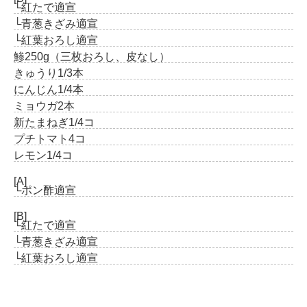
└紅たで
適宣
└青葱きざみ
適宣
└紅葉おろし
適宣
鯵
250g（三枚おろし、皮なし）
きゅうり
1/3本
にんじん
1/4本
ミョウガ
2本
新たまねぎ
1/4コ
プチトマト
4コ
レモン
1/4コ
[A]
└ポン酢
適宣
[B]
└紅たで
適宣
└青葱きざみ
適宣
└紅葉おろし
適宣